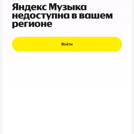
Яндекс Музыка
недоступна в вашем
регионе
Войти