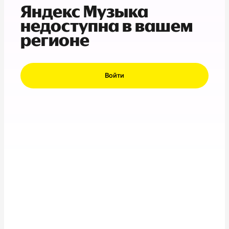
Яндекс Музыка
недоступна в вашем
регионе
Войти