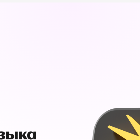
узыка