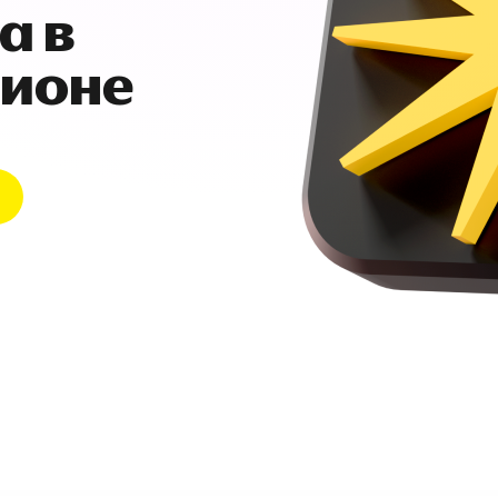
а в
гионе