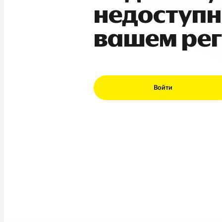
недоступн
вашем ре
Войти