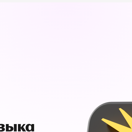
узыка