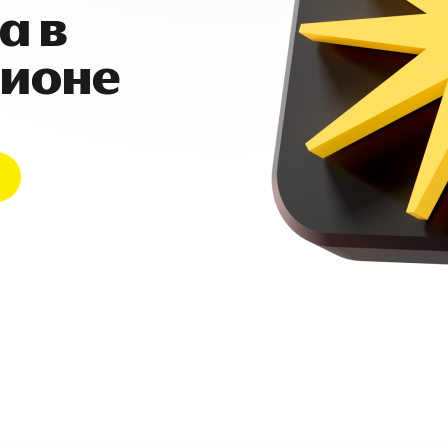
а в
гионе