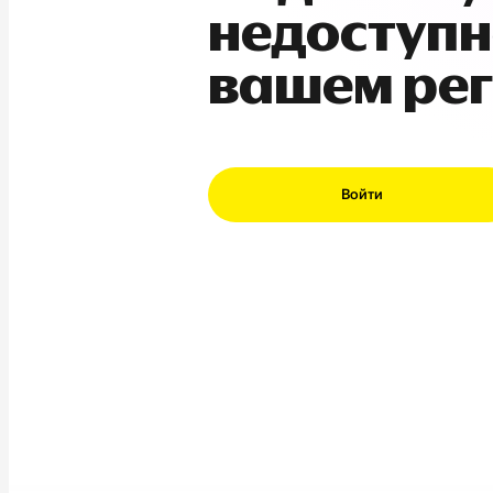
недоступн
вашем ре
Войти