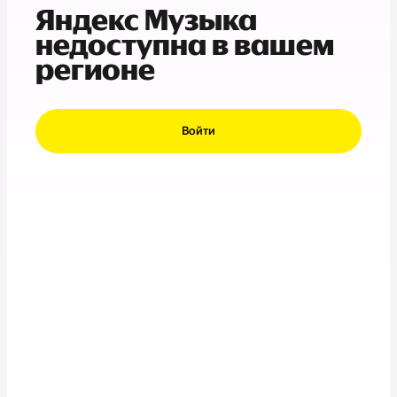
Яндекс Музыка
недоступна в вашем
регионе
Войти