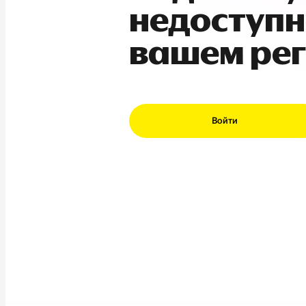
недоступн
вашем ре
Войти