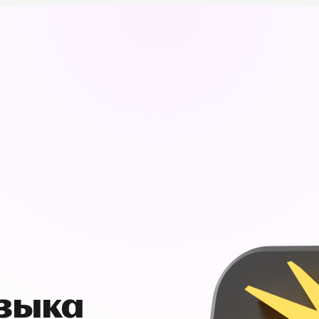
узыка