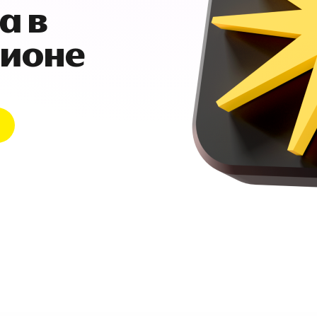
а в
гионе