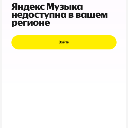
Яндекс Музыка
недоступна в вашем
регионе
Войти