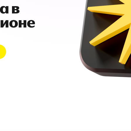
а в
гионе