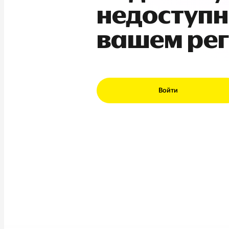
недоступн
вашем ре
Войти