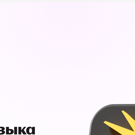
узыка