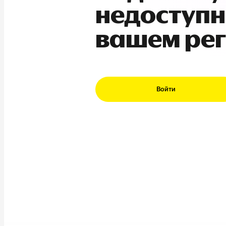
недоступн
вашем ре
Войти