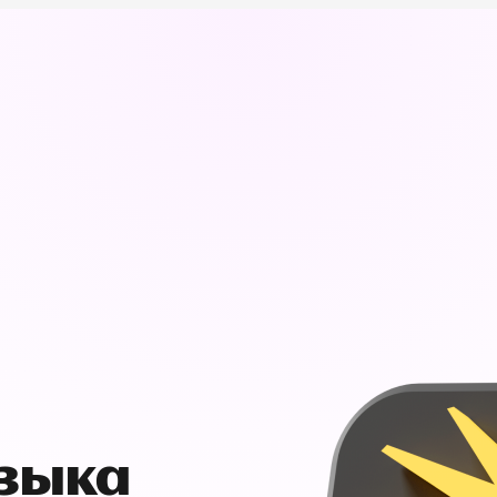
узыка