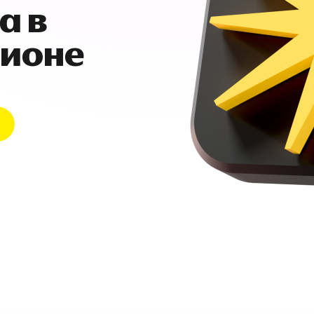
а в
гионе