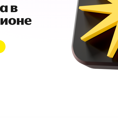
а в
гионе