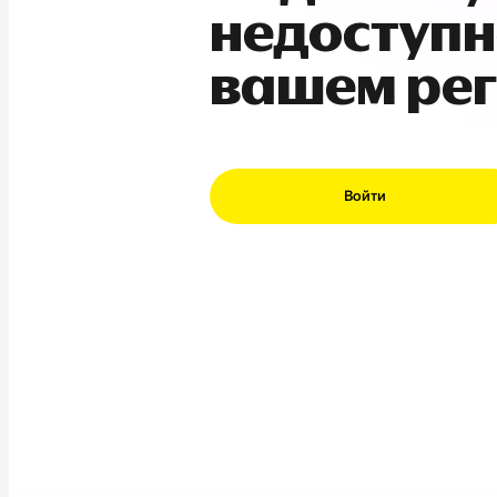
недоступн
вашем ре
Войти