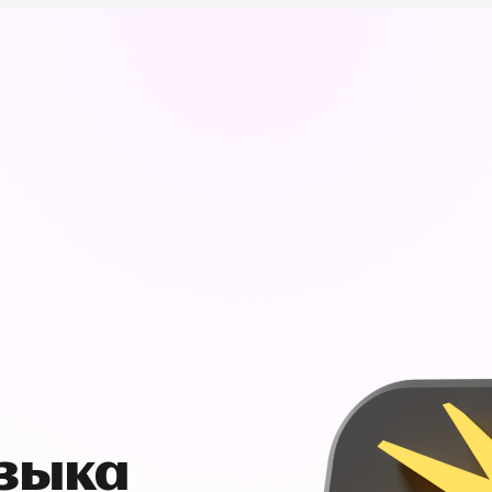
узыка