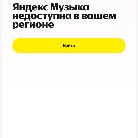
Яндекс Музыка
недоступна в вашем
регионе
Войти