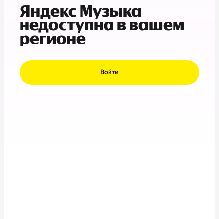
Яндекс Музыка
недоступна в вашем
регионе
Войти