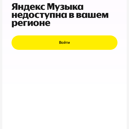
Яндекс Музыка
недоступна в вашем
регионе
Войти