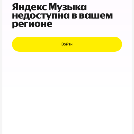
Яндекс Музыка
недоступна в вашем
регионе
Войти