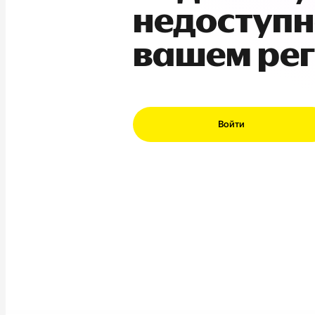
недоступн
вашем ре
Войти