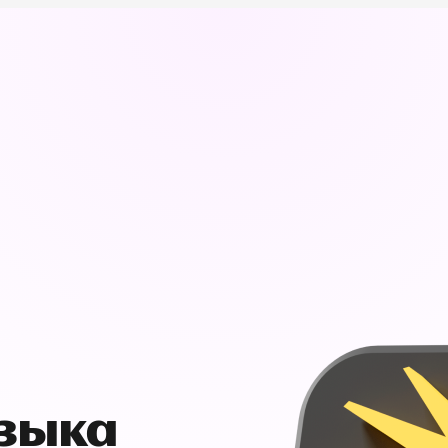
узыка