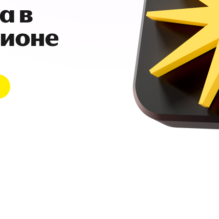
а в
гионе