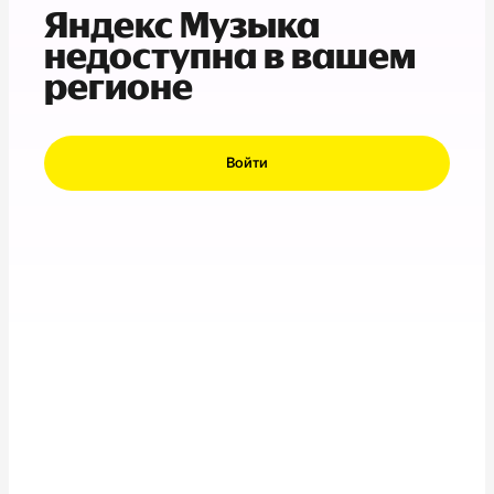
Яндекс Музыка
недоступна в вашем
регионе
Войти