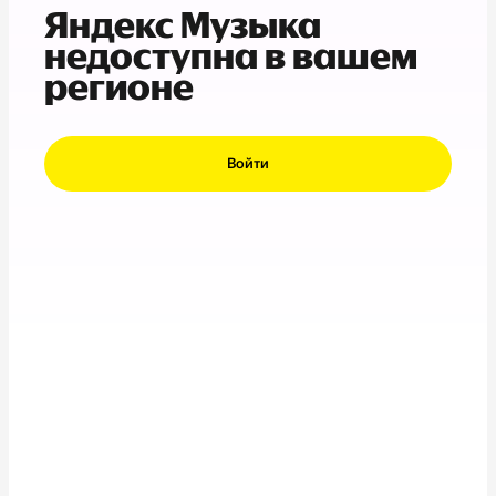
Яндекс Музыка
недоступна в вашем
регионе
Войти