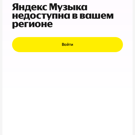
Яндекс Музыка
недоступна в вашем
регионе
Войти