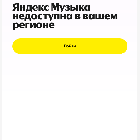
Яндекс Музыка
недоступна в вашем
регионе
Войти