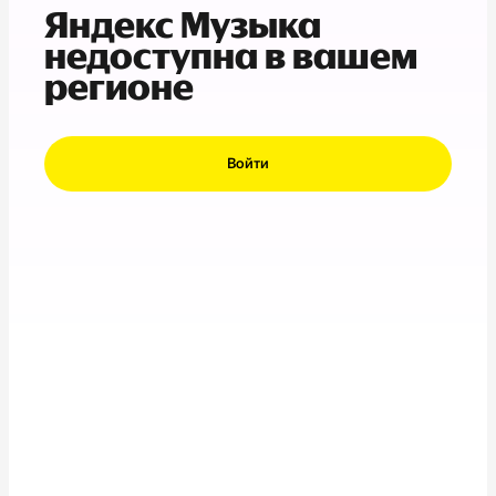
Яндекс Музыка
недоступна в вашем
регионе
Войти