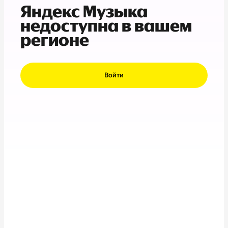
Яндекс Музыка
недоступна в вашем
регионе
Войти