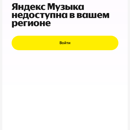
Яндекс Музыка
недоступна в вашем
регионе
Войти