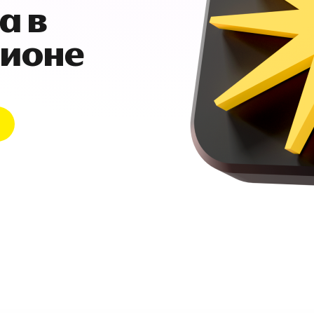
а в
гионе