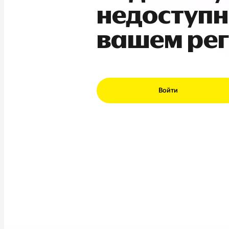
недоступн
вашем ре
Войти