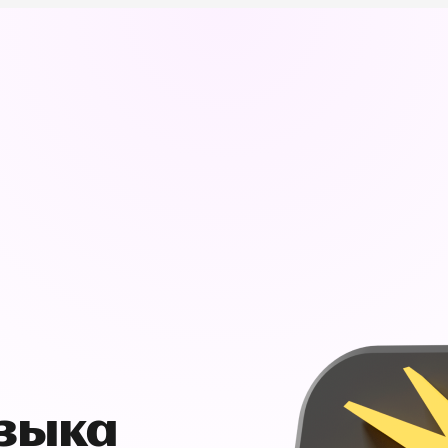
узыка