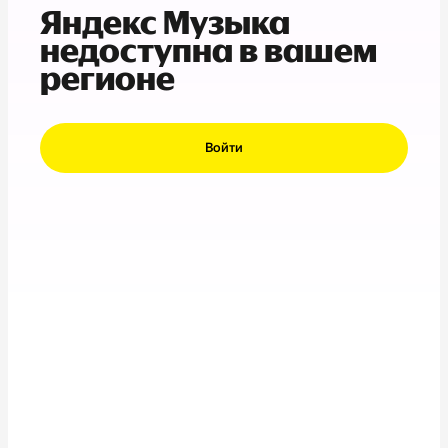
Яндекс Музыка
недоступна в вашем
регионе
Войти