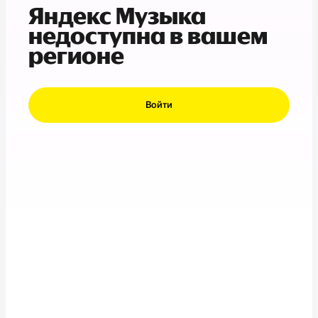
Яндекс Музыка
недоступна в вашем
регионе
Войти