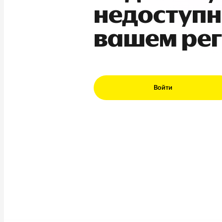
недоступн
вашем ре
Войти