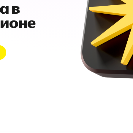
а в
гионе