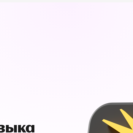
узыка