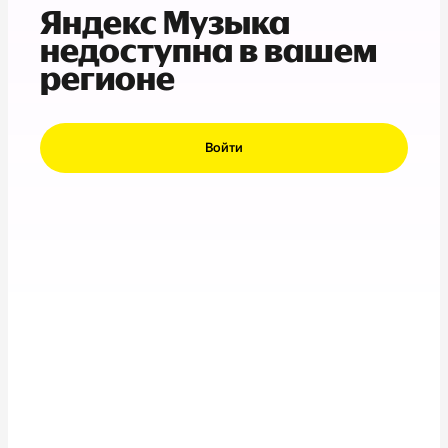
Яндекс Музыка
недоступна в вашем
регионе
Войти