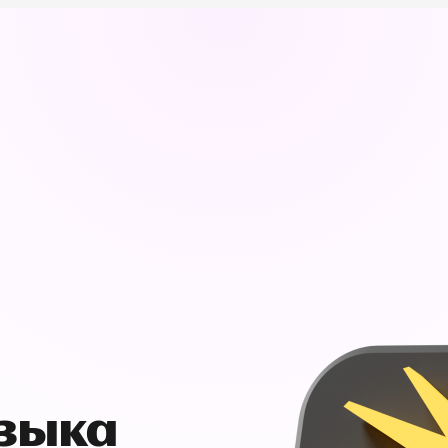
узыка