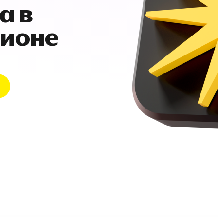
а в
гионе