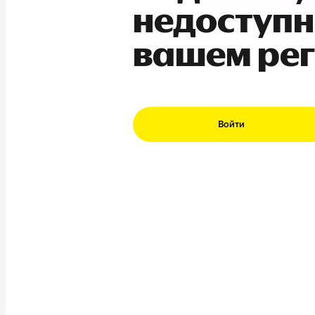
недоступн
вашем ре
Войти