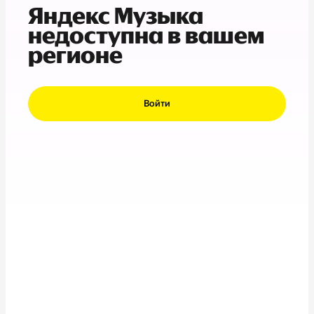
Яндекс Музыка
недоступна в вашем
регионе
Войти