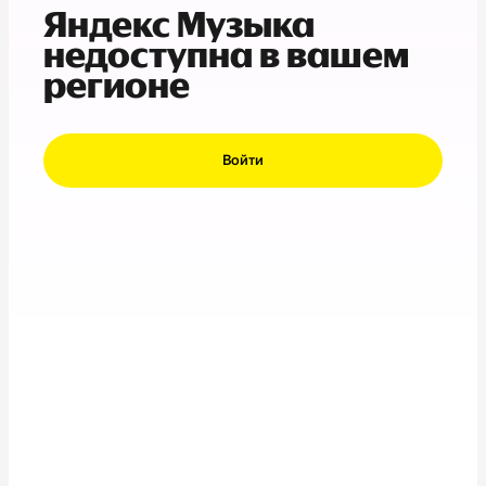
Яндекс Музыка
недоступна в вашем
регионе
Войти