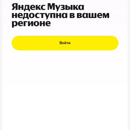
Яндекс Музыка
недоступна в вашем
регионе
Войти