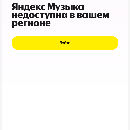
Яндекс Музыка
недоступна в вашем
регионе
Войти