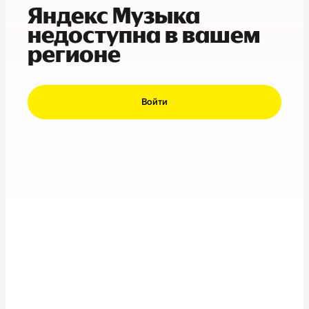
Яндекс Музыка
недоступна в вашем
регионе
Войти