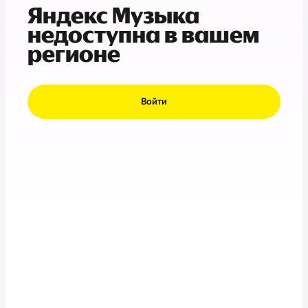
Яндекс Музыка
недоступна в вашем
регионе
Войти