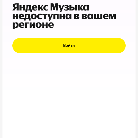
Яндекс Музыка
недоступна в вашем
регионе
Войти