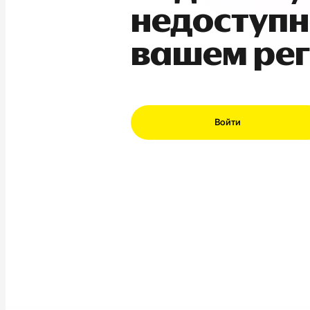
недоступн
вашем ре
Войти