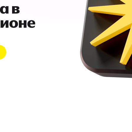
а в
гионе