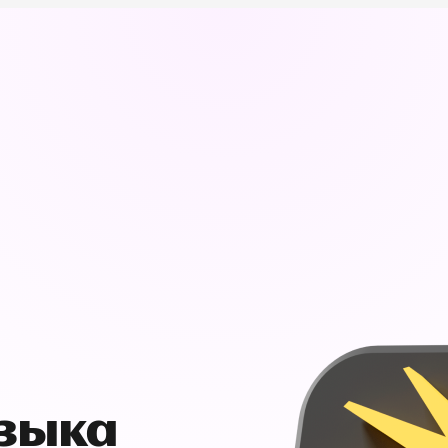
узыка