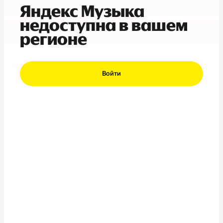
Яндекс Музыка
недоступна в вашем
регионе
Войти