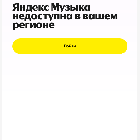
Яндекс Музыка
недоступна в вашем
регионе
Войти