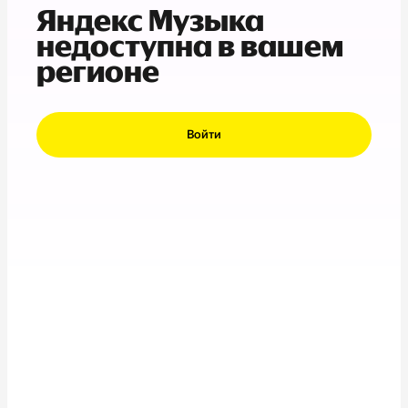
Яндекс Музыка
недоступна в вашем
регионе
Войти