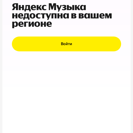
Яндекс Музыка
недоступна в вашем
регионе
Войти