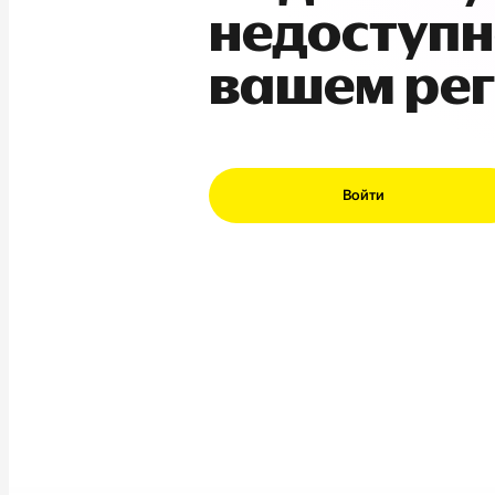
недоступн
вашем ре
Войти