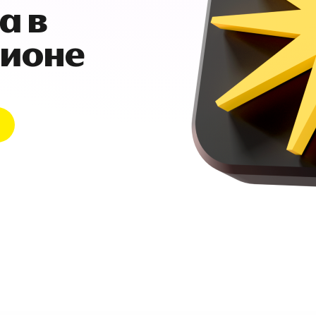
а в
гионе