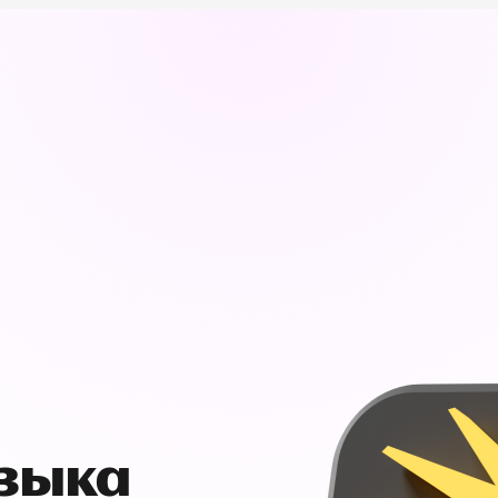
узыка