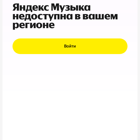
Яндекс Музыка
недоступна в вашем
регионе
Войти