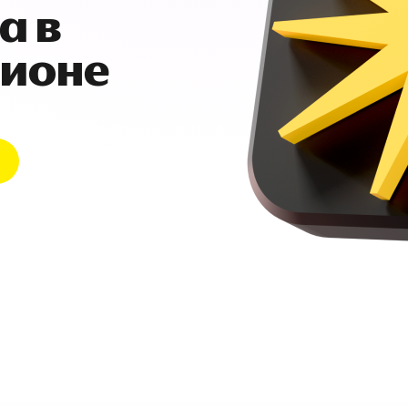
а в
гионе