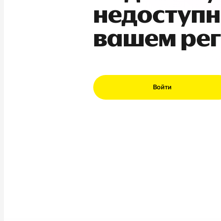
недоступн
вашем ре
Войти