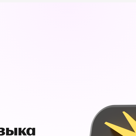
узыка