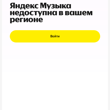
Яндекс Музыка
недоступна в вашем
регионе
Войти