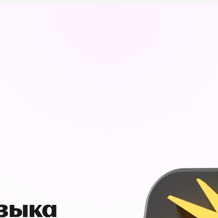
узыка