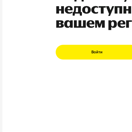
недоступн
вашем ре
Войти