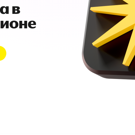
а в
гионе