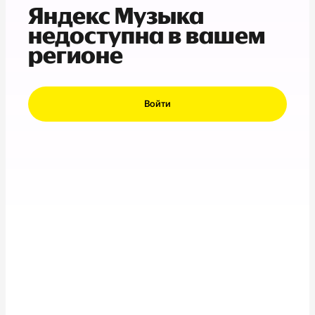
Яндекс Музыка
недоступна в вашем
регионе
Войти