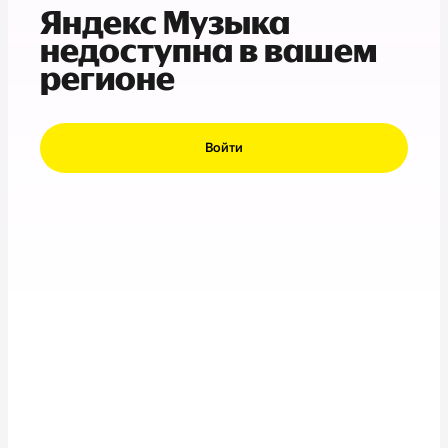
Яндекс Музыка
недоступна в вашем
регионе
Войти