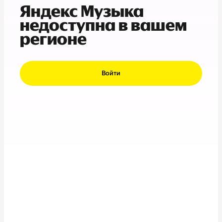
Яндекс Музыка
недоступна в вашем
регионе
Войти