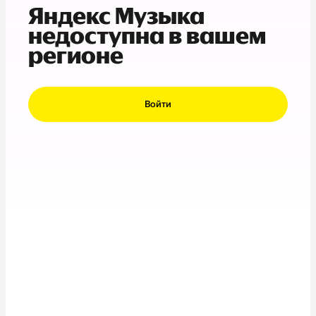
Яндекс Музыка
недоступна в вашем
регионе
Войти