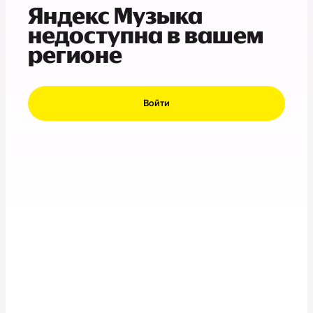
Яндекс Музыка
недоступна в вашем
регионе
Войти